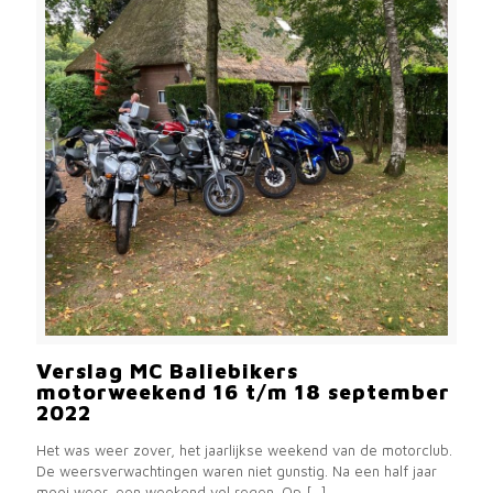
Verslag MC Baliebikers
motorweekend 16 t/m 18 september
2022
Het was weer zover, het jaarlijkse weekend van de motorclub.
De weersverwachtingen waren niet gunstig. Na een half jaar
mooi weer, een weekend vol regen. Op
[…]