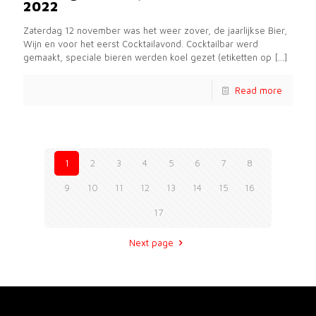
2022
Zaterdag 12 november was het weer zover, de jaarlijkse Bier,
Wijn en voor het eerst Cocktailavond. Cocktailbar werd
gemaakt, speciale bieren werden koel gezet (etiketten op
[…]
Read more
1
2
3
4
5
6
7
8
9
10
11
12
13
14
15
16
17
Next page