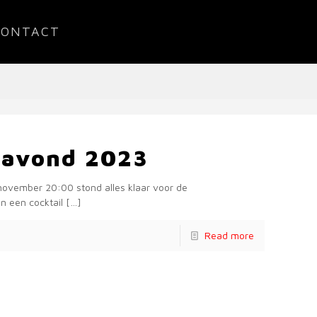
CONTACT
ilavond 2023
 november 20:00 stond alles klaar voor de
n een cocktail
[…]
Read more