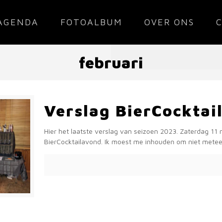
AGENDA
FOTOALBUM
OVER ONS
februari
Verslag BierCockta
Hier het laatste verslag van seizoen 2023. Zaterdag 11
BierCocktailavond. Ik moest me inhouden om niet metee