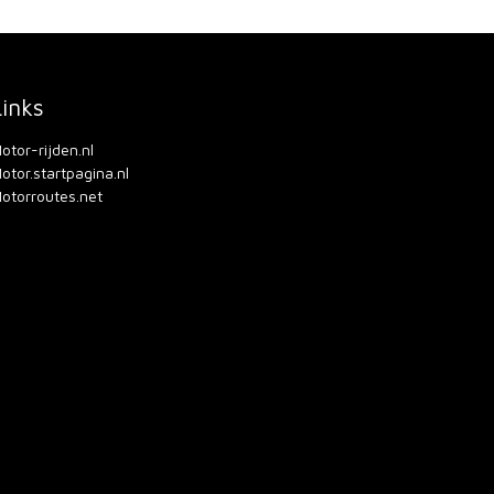
Links
otor-rijden.nl
otor.startpagina.nl
otorroutes.net