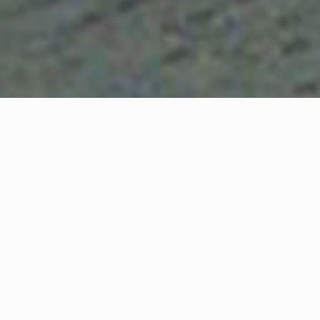
CLUBHUIS D'N BALIE
MC. Baliebikers is sinds 1991 een officiële
vereniging met een grote variatie aan
enthousiaste motorrijders en motoren.
Wij organiseren vanuit ons clubgebouw diverse
gezellige evenementen en toertochten in binnen- en
buitenland. Wij stellen als doel het motorrijden
zowel onderling als individueel te bevorderen.