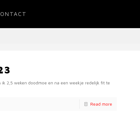
CONTACT
23
ik 2,5 weken doodmoe en na een weekje redelijk fit te
Read more