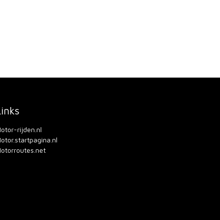
Links
otor-rijden.nl
otor.startpagina.nl
otorroutes.net