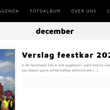
AGENDA
FOTOALBUM
OVER ONS
december
Verslag feestkar 20
In de feestweek heb ik wat opgelopen, want daarna was 
zijn (daarin gauw achterstallige administratie
[…]