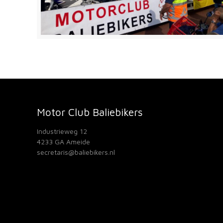
Motor Club Baliebikers
Industrieweg 12
4233 GA Ameide
secretaris@baliebikers.nl