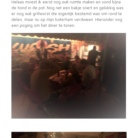
Helaas moest ik eerst nog wat ruimte maken en vond bijna
de hond in de pot. Nog net een bakje snert en gelukkig was
er nog wat grillworst die eigenlijk bestemd was om rond te
delen, maar nu op mijn boterham verdween. Hieronder nog
een poging om het diner te tonen.