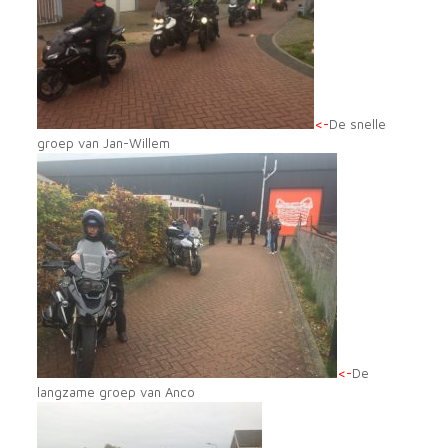
<-
De snelle
groep van Jan-Willem
<-
De
langzame groep van Anco