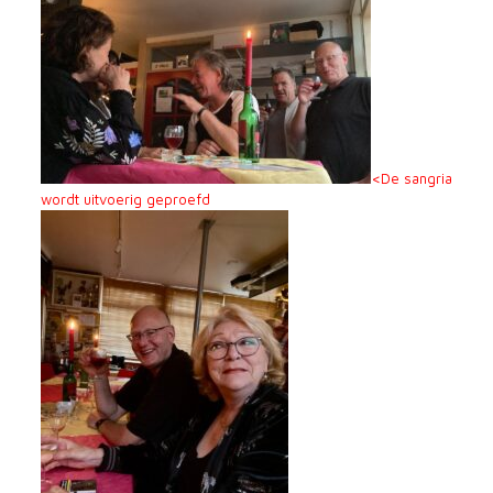
<De sangria
wordt uitvoerig geproefd