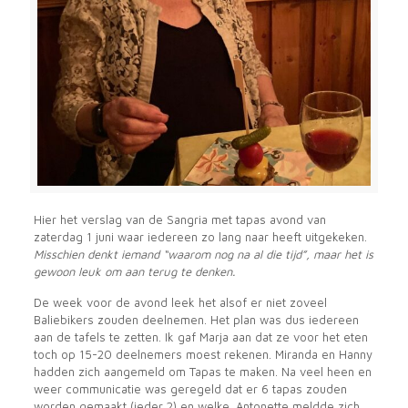
Hier het verslag van de Sangria met tapas avond van
zaterdag 1 juni waar iedereen zo lang naar heeft uitgekeken.
Misschien denkt iemand “waarom nog na al die tijd”, maar het is
gewoon leuk om aan terug te denken.
De week voor de avond leek het alsof er niet zoveel
Baliebikers zouden deelnemen. Het plan was dus iedereen
aan de tafels te zetten. Ik gaf Marja aan dat ze voor het eten
toch op 15-20 deelnemers moest rekenen. Miranda en Hanny
hadden zich aangemeld om Tapas te maken. Na veel heen en
weer communicatie was geregeld dat er 6 tapas zouden
worden gemaakt (ieder 2) en welke. Antonette meldde zich