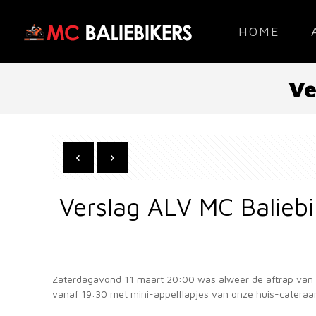
HOME
Ve
Verslag ALV MC Balieb
Zaterdagavond 11 maart 20:00 was alweer de aftrap van he
vanaf 19:30 met mini-appelflapjes van onze huis-cateraar