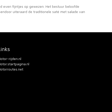
rd even fijntjes op gewezen. Het bestuur beloofde
sendoor uiteraard de traditionele saté met salade van
Links
otor-rijden.nl
otor.startpagina.nl
otorroutes.net