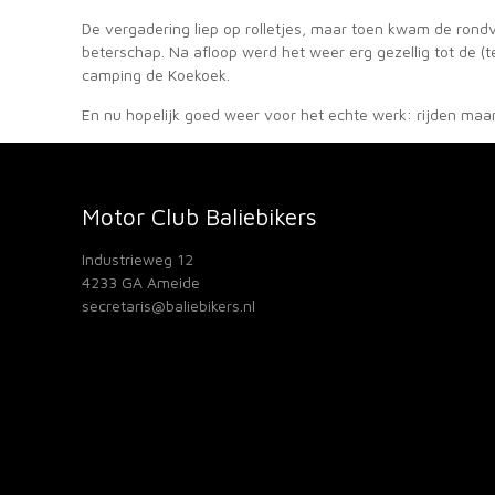
De vergadering liep op rolletjes, maar toen kwam de rond
beterschap. Na afloop werd het weer erg gezellig tot de (
camping de Koekoek.
En nu hopelijk goed weer voor het echte werk: rijden maa
Motor Club Baliebikers
Industrieweg 12
4233 GA Ameide
secretaris@baliebikers.nl