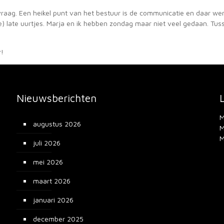
vraag. Een heikel punt van het bestuur is de communicatie en daar we
te) late uurtjes. Marja en ik hebben zondag maar niet veel gedaan. Tus
r!
Nieuwsberichten
M
augustus 2026
M
M
juli 2026
mei 2026
maart 2026
januari 2026
december 2025