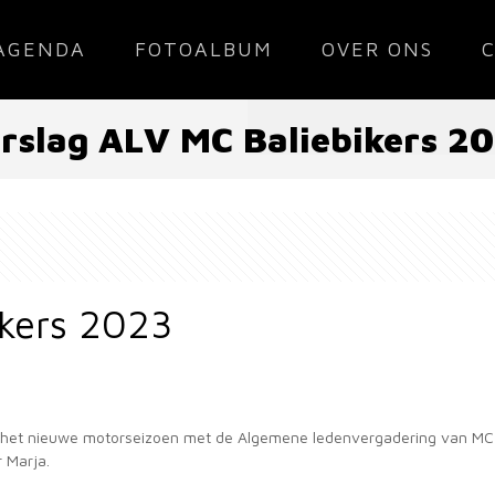
AGENDA
FOTOALBUM
OVER ONS
rslag ALV MC Baliebikers 2
ikers 2023
t nieuwe motorseizoen met de Algemene ledenvergadering van MC Balie
 Marja.