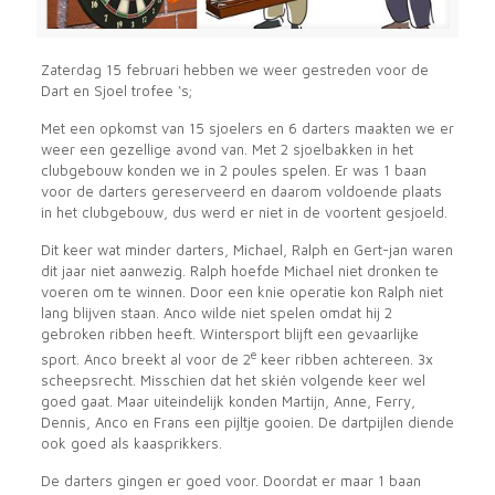
Zaterdag 15 februari hebben we weer gestreden voor de
Dart en Sjoel trofee ‘s;
Met een opkomst van 15 sjoelers en 6 darters maakten we er
weer een gezellige avond van. Met 2 sjoelbakken in het
clubgebouw konden we in 2 poules spelen. Er was 1 baan
voor de darters gereserveerd en daarom voldoende plaats
in het clubgebouw, dus werd er niet in de voortent gesjoeld.
Dit keer wat minder darters, Michael, Ralph en Gert-jan waren
dit jaar niet aanwezig. Ralph hoefde Michael niet dronken te
voeren om te winnen. Door een knie operatie kon Ralph niet
lang blijven staan. Anco wilde niet spelen omdat hij 2
gebroken ribben heeft. Wintersport blijft een gevaarlijke
e
sport. Anco breekt al voor de 2
keer ribben achtereen. 3x
scheepsrecht. Misschien dat het skiën volgende keer wel
goed gaat. Maar uiteindelijk konden Martijn, Anne, Ferry,
Dennis, Anco en Frans een pijltje gooien. De dartpijlen diende
ook goed als kaasprikkers.
De darters gingen er goed voor. Doordat er maar 1 baan