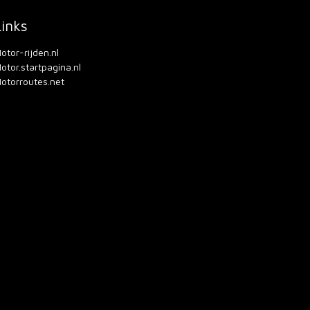
Links
otor-rijden.nl
otor.startpagina.nl
otorroutes.net