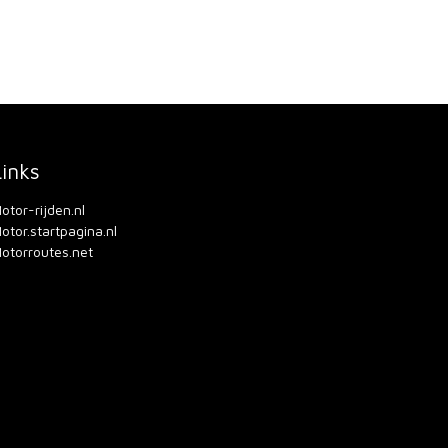
Links
otor-rijden.nl
otor.startpagina.nl
otorroutes.net